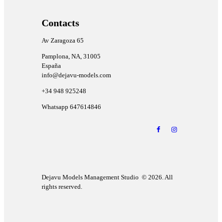
Contacts
Av Zaragoza 65
Pamplona, NA, 31005
España
info@dejavu-models.com
+34 948 925248
Whatsapp 647614846
Dejavu Models Management Studio © 2026. All
rights reserved.