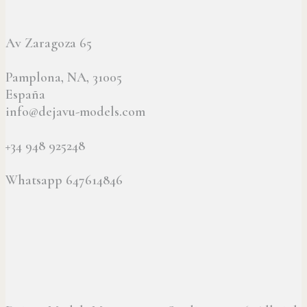
Av Zaragoza 65
Pamplona, NA, 31005
España
info@dejavu-models.com
+34 948 925248
Whatsapp 647614846