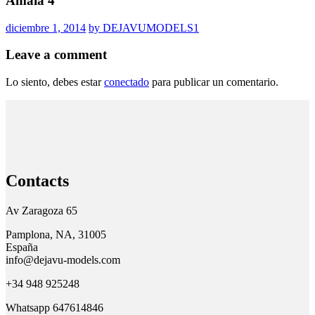
Amaia 4
diciembre 1, 2014
by DEJAVUMODELS1
Leave a comment
Lo siento, debes estar
conectado
para publicar un comentario.
Contacts
Av Zaragoza 65
Pamplona, NA, 31005
España
info@dejavu-models.com
+34 948 925248
Whatsapp 647614846