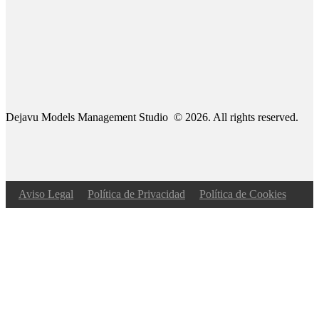
Dejavu Models Management Studio © 2026. All rights reserved.
Aviso Legal
Política de Privacidad
Política de Cookies