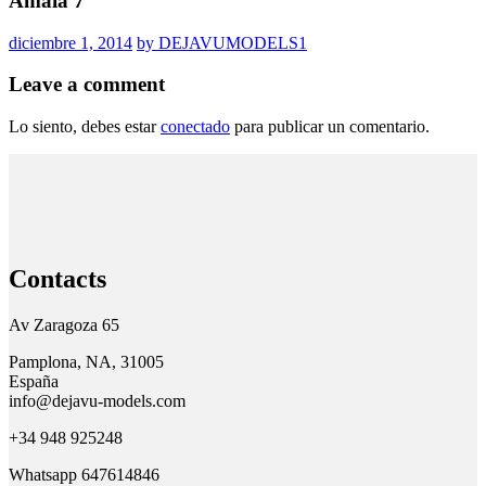
Amaia 7
diciembre 1, 2014
by DEJAVUMODELS1
Leave a comment
Lo siento, debes estar
conectado
para publicar un comentario.
Contacts
Av Zaragoza 65
Pamplona, NA, 31005
España
info@dejavu-models.com
+34 948 925248
Whatsapp 647614846