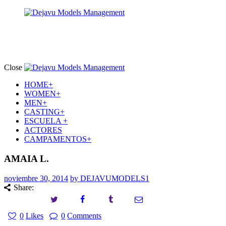
Close
HOME+
WOMEN+
MEN+
CASTING+
ESCUELA +
ACTORES
CAMPAMENTOS+
AMAIA L.
noviembre 30, 2014
by DEJAVUMODELS1
Share:
0
Likes
0
Comments