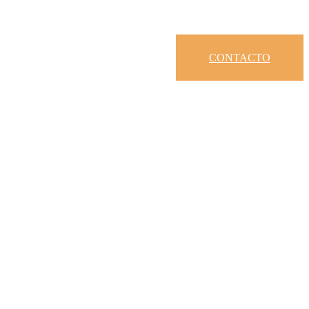
CONTACTO