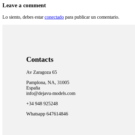
Leave a comment
Lo siento, debes estar
conectado
para publicar un comentario.
Contacts
Av Zaragoza 65
Pamplona, NA, 31005
España
info@dejavu-models.com
+34 948 925248
Whatsapp 647614846