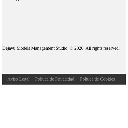
Dejavu Models Management Studio © 2026. All rights reserved.
Aviso Legal
Política de Privacidad
Política de Cookies