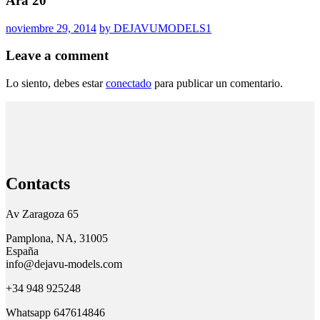
Ara 20
noviembre 29, 2014
by DEJAVUMODELS1
Leave a comment
Lo siento, debes estar
conectado
para publicar un comentario.
Contacts
Av Zaragoza 65
Pamplona, NA, 31005
España
info@dejavu-models.com
+34 948 925248
Whatsapp 647614846