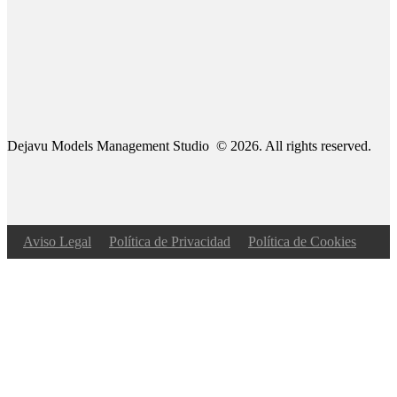
Dejavu Models Management Studio © 2026. All rights reserved.
Aviso Legal
Política de Privacidad
Política de Cookies