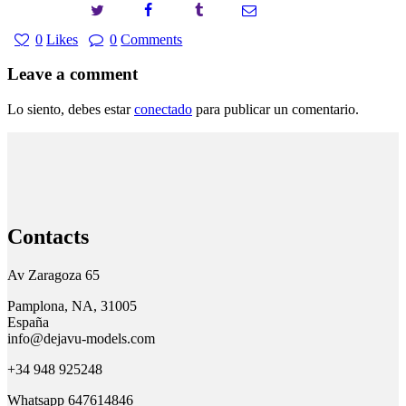
0
Likes
0
Comments
Leave a comment
Lo siento, debes estar
conectado
para publicar un comentario.
Contacts
Av Zaragoza 65
Pamplona, NA, 31005
España
info@dejavu-models.com
+34 948 925248
Whatsapp 647614846