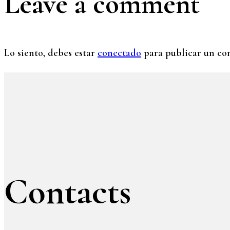
Leave a comment
Lo siento, debes estar
conectado
para publicar un co
Contacts