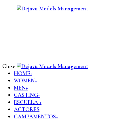
Close
HOME+
WOMEN+
MEN+
CASTING+
ESCUELA +
ACTORES
CAMPAMENTOS+