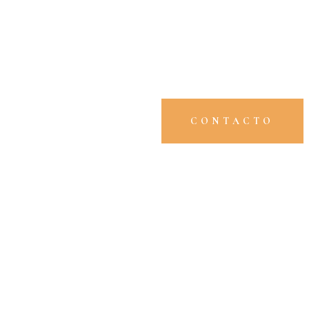
CONTACTO