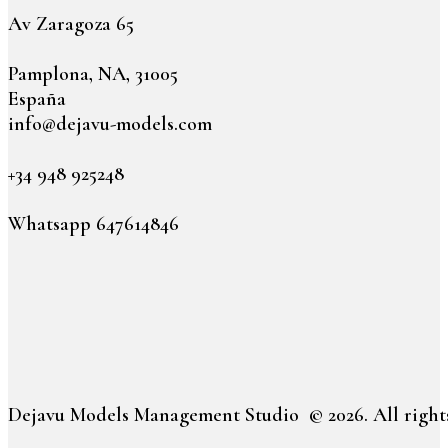
Av Zaragoza 65
Pamplona, NA, 31005
España
info@dejavu-models.com
+34 948 925248
Whatsapp 647614846
Dejavu Models Management Studio © 2026. All rights