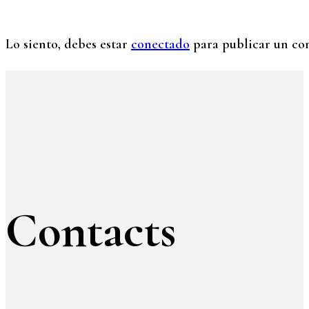
Lo siento, debes estar
conectado
para publicar un co
Contacts