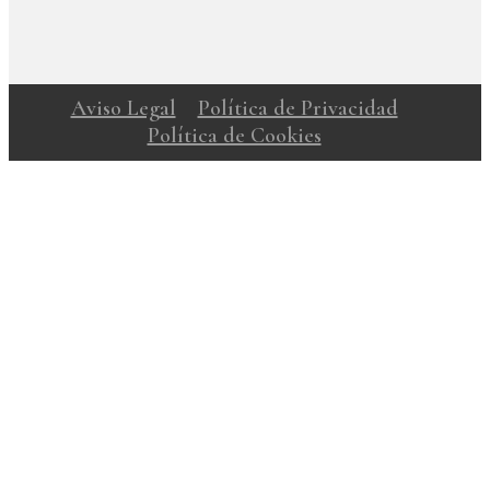
Aviso Legal
Política de Privacidad
Política de Cookies