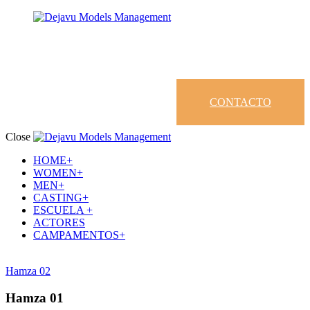
CONTACTO
Close
HOME+
WOMEN+
MEN+
CASTING+
ESCUELA +
ACTORES
CAMPAMENTOS+
Hamza 02
Hamza 01