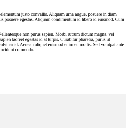
id elementum justo convallis. Aliquam urna augue, posuere in diam
risus posuere egestas. Aliquam condimentum id libero id euismod. Cum
am. Pellentesque non purus sapien. Morbi rutrum dictum magna, vel
ien laoreet egestas id at turpis. Curabitur pharetra, purus ut
pulvinar id. Aenean aliquet euismod enim eu mollis. Sed volutpat ante
m tincidunt commodo.