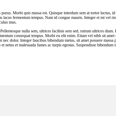
tis purus. Morbi quis massa est. Quisque interdum sem at tortor luctus, 
ncus lacus fermentum tempus. Nam id congue mauris. Integer et mi vel 
iculus mus.
. Pellentesque nulla sem, ultrices facilisis sem sed, rutrum ultrices di
mentum consequat tempus. Morbi eu elit enim. Etiam vel nibh sit amet sap
um nec dolor. Integer faucibus bibendum metus, sit amet posuere massa 
ctus et netus et malesuada fames ac turpis egestas. Suspendisse bibendu