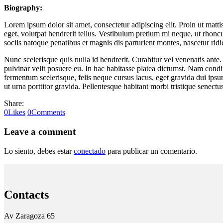
Biography:
Lorem ipsum dolor sit amet, consectetur adipiscing elit. Proin ut mat
eget, volutpat hendrerit tellus. Vestibulum pretium mi neque, ut rho
sociis natoque penatibus et magnis dis parturient montes, nascetur rid
Nunc scelerisque quis nulla id hendrerit. Curabitur vel venenatis ante
pulvinar velit posuere eu. In hac habitasse platea dictumst. Nam condi
fermentum scelerisque, felis neque cursus lacus, eget gravida dui ips
ut urna porttitor gravida. Pellentesque habitant morbi tristique sene
Share:
0
Likes
0
Comments
Leave a comment
Lo siento, debes estar
conectado
para publicar un comentario.
Contacts
Av Zaragoza 65