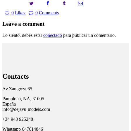
0
Likes
0
Comments
Leave a comment
Lo siento, debes estar
conectado
para publicar un comentario.
Contacts
Av Zaragoza 65
Pamplona, NA, 31005
España
info@dejavu-models.com
+34 948 925248
Whatsapp 647614846