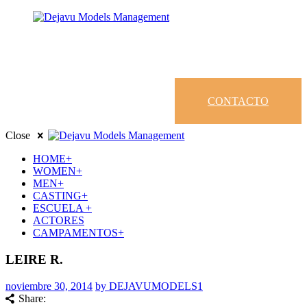
CONTACTO
Close
HOME+
WOMEN+
MEN+
CASTING+
ESCUELA +
ACTORES
CAMPAMENTOS+
LEIRE R.
noviembre 30, 2014
by DEJAVUMODELS1
Share: