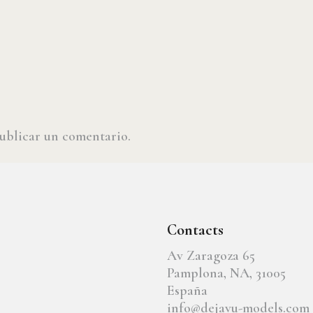
ublicar un comentario.
Contacts
Av Zaragoza 65
Pamplona, NA, 31005
España
info@dejavu-models.com