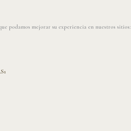
HOME+
WOMEN+
 que podamos mejorar su experiencia en nuestros sitios
MEN+
CASTING+
S1
ESCUELA +
ACTORES
CAMPAMENTOS+