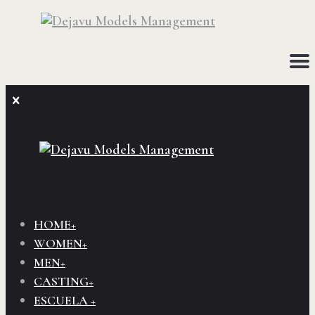
HOME+
WOMEN+
MEN+
CASTING+
ESCUELA +