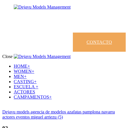
CONTACTO
Close
HOME+
WOMEN+
MEN+
CASTING+
ESCUELA +
ACTORES
CAMPAMENTOS+
Dejavu models agencia de modelos azafatas pamplona navarra
actores eventos miguel arriezu (5)